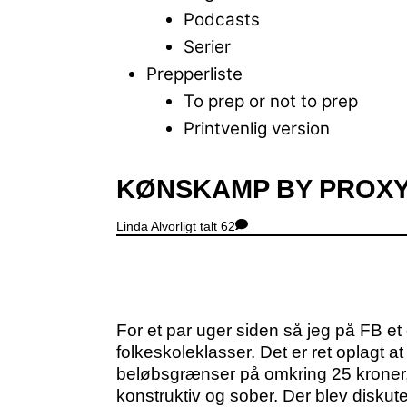
Podcasts
Serier
Prepperliste
To prep or not to prep
Printvenlig version
Close
KØNSKAMP BY PROX
Menu
Linda
Alvorligt talt
62
For et par uger siden så jeg på FB e
folkeskoleklasser. Det er ret oplagt 
beløbsgrænser på omkring 25 kroner, s
konstruktiv og sober. Der blev diskute