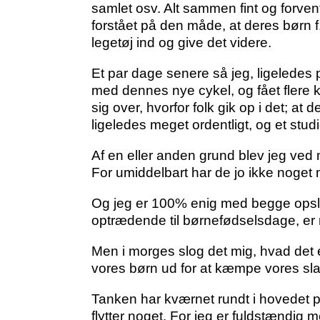
samlet osv. Alt sammen fint og forvent
forstået på den måde, at deres børn 
legetøj ind og give det videre.
Et par dage senere så jeg, ligeledes p
med dennes nye cykel, og fået flere 
sig over, hvorfor folk gik op i det; at
ligeledes meget ordentligt, og et stud
Af en eller anden grund blev jeg ved
For umiddelbart har de jo ikke noget 
Og jeg er 100% enig med begge opslag
optrædende til børnefødselsdage, er n
Men i morges slog det mig, hvad det er
vores børn ud for at kæmpe vores sla
Tanken har kværnet rundt i hovedet på
flytter noget. For jeg er fuldstændig 