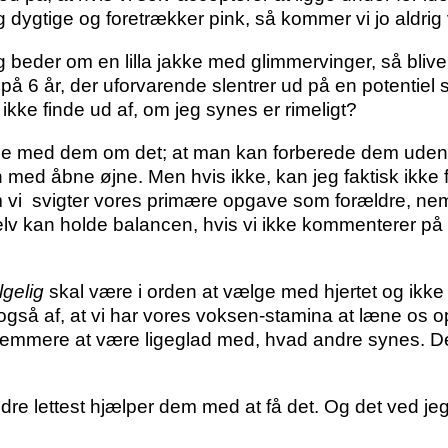
g dygtige og foretrækker pink, så kommer vi jo aldrig
beder om en lilla jakke med glimmervinger, så blive
 på 6 år, der uforvarende slentrer ud på en potentiel
ikke finde ud af, om jeg synes er rimeligt?
 tale med dem om det; at man kan forberede dem ude
n med åbne øjne. Men hvis ikke, kan jeg faktisk ikke
m vi svigter vores primære opgave som forældre, nem
elv kan holde balancen, hvis vi ikke kommenterer på 
lgelig
skal være i orden at vælge med hjertet og ikke 
også af, at vi har vores voksen-stamina at læne os op
det nemmere at være ligeglad med, hvad andre synes. D
dre lettest hjælper dem med at få det. Og det ved je