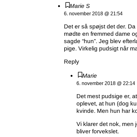
Marie S
6. november 2018 @ 21:54
Det er så spøjst det der. Da 
mødte en fremmed dame og fa
sagde “hun”. Jeg blev efte
pige. Virkelig pudsigt når m
Reply
Marie
6. november 2018 @ 22:14
Det mest pudsige er, a
oplevet, at hun (dog kun
kvinde. Men hun har ko
Vi klarer det nok, men
bliver forvekslet.