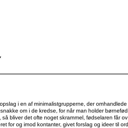
Y
t opslag i en af minimalistgrupperne, der omhandled
at snakke om i de kredse, for når man holder børnefød
å bliver det ofte noget skrammel, fødselaren får ove
ret for og imod kontanter, givet forslag og ideer til 