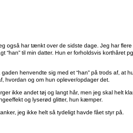
 jeg også har tænkt over de sidste dage. Jeg har flere
han” til min datter. Hun er forholdsvis korthåret pga k
på gaden henvendte sig med et “han” på trods af, at h
ud af, hvordan og om hun oplever/opdager det.
rger ikke andet tøj og langt hår, men jeg skal helt k
geeffekt og lyserød glitter, hun kæmper.
anker, jeg ikke helt så tydeligt havde fået styr på.