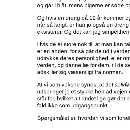
og går i blåt, mens pigerne er søde o
Og hvis en dreng på 12 år kommer og 
når så langt, er han jo også en dreng
eksisterer. Og det kan jeg simpelthen 
Hvis de er store nok til, at man kan
er en anden, for så går de ud i verde
udtrykke deres personlighed, eller o
verden, og danne læ for dem, til de s
adskiller sig væsentligt fra normen.
At vi som voksne synes, at det
selvfø
udspringer jo et stykke hen ad vejen 
står for, hvilket alt andet lige gør 
fald ikke som udgangspunkt.
Spørgsmålet er, hvordan vi som foræl