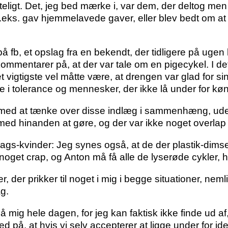
eligt. Det, jeg bed mærke i, var dem, der deltog men a
f.eks. gav hjemmelavede gaver, eller blev bedt om at
å fb, et opslag fra en bekendt, der tidligere på ugen 
kommentarer på, at der var tale om en pigecykel. I d
 det vigtigste vel måtte være, at drengen var glad for 
ie i tolerance og mennesker, der ikke lå under for kø
 med at tænke over disse indlæg i sammenhæng, uden 
med hinanden at gøre, og der var ikke noget overlap 
s-kvinder: Jeg synes også, at de der plastik-dimser
oget crap, og Anton må få alle de lyserøde cykler, h
, der prikker til noget i mig i begge situationer, nem
g.
 mig hele dagen, for jeg kan faktisk ikke finde ud af
med på, at hvis vi selv accepterer at ligge under for 