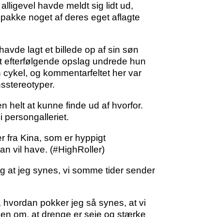
lligevel havde meldt sig lidt ud,
 pakke noget af deres eget aflagte
havde lagt et billede op af sin søn
et efterfølgende opslag undrede hun
sin cykel, og kommentarfeltet her var
nsstereotyper.
helt at kunne finde ud af hvorfor.
i persongalleriet.
 fra Kina, som er hyppigt
an vil have. (#HighRoller)
lig at jeg synes, vi somme tider sender
, hvordan pokker jeg så synes, at vi
ideen om, at drenge er seje og stærke