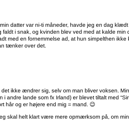
min datter var ni-ti måneder, havde jeg en dag klædt h
ldt i snak, og kvinden blev ved med at kalde min da
rladt med en fornemmelse ad, at hun simpelthen ikke
an tænker over det.
t det ikke ændrer sig, selv om man bliver voksen. 
 i andre lande som fx Irland) er blevet tiltalt med “Sir
rt hår og er højere end mig = mand. 😉
 jeg skal helt klart være mere opmærksom på, om min 