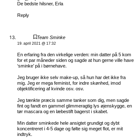
De bedste hilsner, Erla
Reply
Team Sminke
19. april 2021 @ 17:32
En erfaring fra den virkelige verden: min datter på 5 kom
for et par måneder siden og sagde at hun gerne ville have
‘sminke’ på i børnehave.
Jeg bruger ikke selv make-up, så hun har det ikke fra
mig. Jeg er mega feminist, for indre skønhed, imod
objektificering af kvinde osv. osv.
Jeg tænkte præcis samme tanker som dig, men sagde
fint og fandt en gammel glimmeragtig lys øjenskygge, en
tør mascara og en læbestift bagerst i skabet.
Min datter sminkede hele ansigtet grundigt og dybt
koncentreret i 4-5 dage og følte sig meget flot, er mit
indtryk.