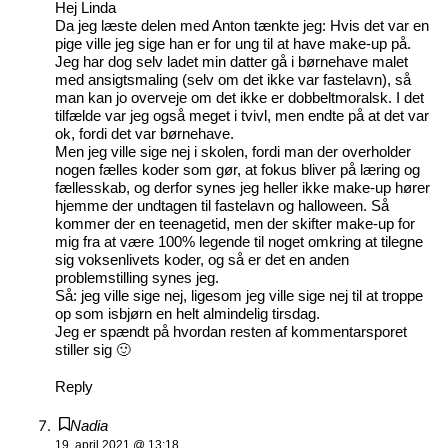
Hej Linda
Da jeg læste delen med Anton tænkte jeg: Hvis det var en
pige ville jeg sige han er for ung til at have make-up på.
Jeg har dog selv ladet min datter gå i børnehave malet
med ansigtsmaling (selv om det ikke var fastelavn), så
man kan jo overveje om det ikke er dobbeltmoralsk. I det
tilfælde var jeg også meget i tvivl, men endte på at det var
ok, fordi det var børnehave.
Men jeg ville sige nej i skolen, fordi man der overholder
nogen fælles koder som gør, at fokus bliver på læring og
fællesskab, og derfor synes jeg heller ikke make-up hører
hjemme der undtagen til fastelavn og halloween. Så
kommer der en teenagetid, men der skifter make-up for
mig fra at være 100% legende til noget omkring at tilegne
sig voksenlivets koder, og så er det en anden
problemstilling synes jeg.
Så: jeg ville sige nej, ligesom jeg ville sige nej til at troppe
op som isbjørn en helt almindelig tirsdag.
Jeg er spændt på hvordan resten af kommentarsporet
stiller sig 🙂
Reply
Nadia
19. april 2021 @ 13:18