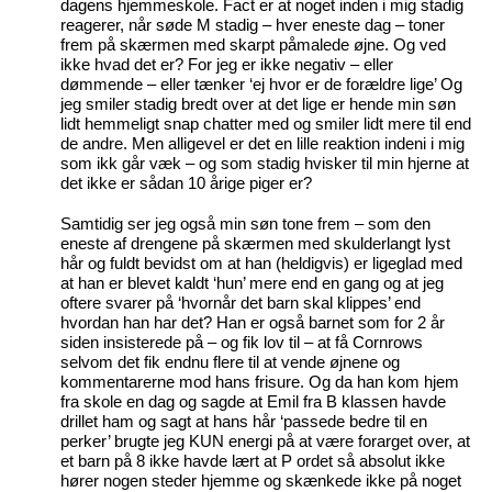
dagens hjemmeskole. Fact er at noget inden i mig stadig
reagerer, når søde M stadig – hver eneste dag – toner
frem på skærmen med skarpt påmalede øjne. Og ved
ikke hvad det er? For jeg er ikke negativ – eller
dømmende – eller tænker ‘ej hvor er de forældre lige’ Og
jeg smiler stadig bredt over at det lige er hende min søn
lidt hemmeligt snap chatter med og smiler lidt mere til end
de andre. Men alligevel er det en lille reaktion indeni i mig
som ikk går væk – og som stadig hvisker til min hjerne at
det ikke er sådan 10 årige piger er?
Samtidig ser jeg også min søn tone frem – som den
eneste af drengene på skærmen med skulderlangt lyst
hår og fuldt bevidst om at han (heldigvis) er ligeglad med
at han er blevet kaldt ‘hun’ mere end en gang og at jeg
oftere svarer på ‘hvornår det barn skal klippes’ end
hvordan han har det? Han er også barnet som for 2 år
siden insisterede på – og fik lov til – at få Cornrows
selvom det fik endnu flere til at vende øjnene og
kommentarerne mod hans frisure. Og da han kom hjem
fra skole en dag og sagde at Emil fra B klassen havde
drillet ham og sagt at hans hår ‘passede bedre til en
perker’ brugte jeg KUN energi på at være forarget over, at
et barn på 8 ikke havde lært at P ordet så absolut ikke
hører nogen steder hjemme og skænkede ikke på noget