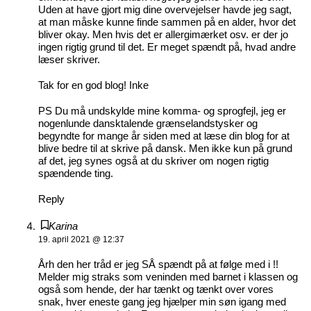
Uden at have gjort mig dine overvejelser havde jeg sagt,
at man måske kunne finde sammen på en alder, hvor det
bliver okay. Men hvis det er allergimærket osv. er der jo
ingen rigtig grund til det. Er meget spændt på, hvad andre
læser skriver.
Tak for en god blog! Inke
PS Du må undskylde mine komma- og sprogfejl, jeg er
nogenlunde dansktalende grænselandstysker og
begyndte for mange år siden med at læse din blog for at
blive bedre til at skrive på dansk. Men ikke kun på grund
af det, jeg synes også at du skriver om nogen rigtig
spændende ting.
Reply
Karina
19. april 2021 @ 12:37
Årh den her tråd er jeg SÅ spændt på at følge med i !!
Melder mig straks som veninden med barnet i klassen og
også som hende, der har tænkt og tænkt over vores
snak, hver eneste gang jeg hjælper min søn igang med