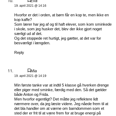
Eva
19. april 2021 @ 14:16
Hvorfor er det i orden, at børn får en kop te, men ikke en
kop kaffe?
Som lærer har jeg af og til haft elever, som kom sminkede
i skole, som jeg husker det, blev der ikke gjort noget
særligt ud af det.
Og det stoppede ret hurtigt, jeg gætter, at det var for
besværligt i længden.
Reply
Mia
19. april 2021 @ 14:19
Min første tanke var at indtil 5 klasse gå hverken drenge
eller piger med sminke, færdig med den. Så det gælder
både Anton og Frida.
Men hvorfor egentligt? Det måtte jeg reflektere lidt
nærmere over, da jeg læste videre. Jeg nåede frem til at
det bla handler om at værne om barndommen som et
sted der er frit til at være frem for at bruge energi på