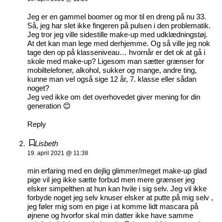
Jeg er en gammel boomer og mor til en dreng på nu 33.
Så, jeg har slet ikke fingeren på pulsen i den problematik.
Jeg tror jeg ville sidestille make-up med udklædningstøj.
At det kan man lege med derhjemme. Og så ville jeg nok
tage den op på klasseniveau… hvornår er det ok at gå i
skole med make-up? Ligesom man sætter grænser for
mobiltelefoner, alkohol, sukker og mange, andre ting,
kunne man vel også sige 12 år, 7. klasse eller sådan
noget?
Jeg ved ikke om det overhovedet giver mening for din
generation 😊
Reply
Lisbeth
19. april 2021 @ 11:38
min erfaring med en dejlig glimmer/meget make-up glad
pige vil jeg ikke sætte forbud men mere grænser jeg
elsker simpelthen at hun kan hvile i sig selv. Jeg vil ikke
forbyde noget jeg selv knuser elsker at putte på mig selv ,
jeg føler mig som en pige i at komme lidt mascara på
øjnene og hvorfor skal min datter ikke have samme