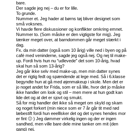
bare.
Der sagde jeg nej – du er for lille.
To grunde.
Nummer et. Jeg hader at børns tøj bliver designet som
små voksnes.
Vi havde flere diskussioner og konflikter omkring emnet.
Nummer to. (Som måske er den vigtigste for mig). Jeg
tænker meget over, at barndommen går meget stærkt i
dag.
Fx. da min datter (også som 10 årig) ville ned i byen og på
café med veninderne, sagde jeg også nej. Og nej til make-
up. Fordi hvis hun nu “udlevede” det som 10-årig, hvad
skal hun så som 13-årig?
Jeg går ikke selv med make-up, men min datter synes
det er rigtig fedt og spændende at lege med. Så i 6.klasse
begyndte hun at gå med øjenmakeup i skole. Men det er
jo noget andet for Frida, som er så lille, hvor det jo måske
ikke handler om look og stil – men mere at hun godt kan
lide det og at det er sjovt og smukt.
Så for mig handler det ikke så meget om skyld og skam
og noget forkert (min niece som er 7 år går tit med rød
læbestift fordi hun eeelllsker det og det synes hendes mor
er fint 🙂 ) Jeg dømmer virkelig ingen og der er ingen
sandhed, men ville bare dele mine tanker om mit (den
gang) nej.