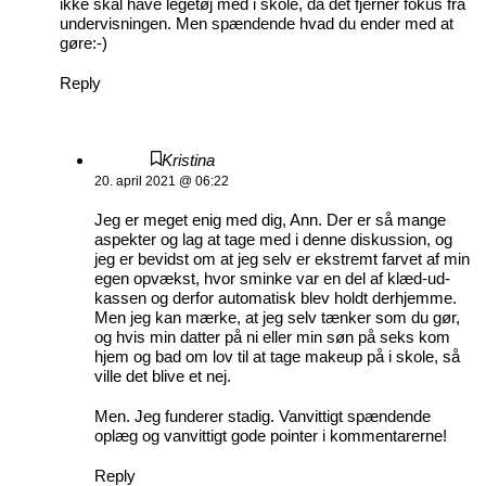
ikke skal have legetøj med i skole, da det fjerner fokus fra
undervisningen. Men spændende hvad du ender med at
gøre:-)
Reply
Kristina
20. april 2021 @ 06:22
Jeg er meget enig med dig, Ann. Der er så mange
aspekter og lag at tage med i denne diskussion, og
jeg er bevidst om at jeg selv er ekstremt farvet af min
egen opvækst, hvor sminke var en del af klæd-ud-
kassen og derfor automatisk blev holdt derhjemme.
Men jeg kan mærke, at jeg selv tænker som du gør,
og hvis min datter på ni eller min søn på seks kom
hjem og bad om lov til at tage makeup på i skole, så
ville det blive et nej.
Men. Jeg funderer stadig. Vanvittigt spændende
oplæg og vanvittigt gode pointer i kommentarerne!
Reply