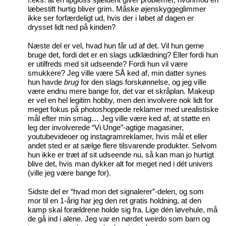
f.eks. at en lipgloss sjældent giver problemer, hvorimod en
læbestift hurtig bliver grim. Måske øjenskyggeglimmer
ikke ser forfærdeligt ud, hvis der i løbet af dagen er
drysset lidt ned på kinden?
Næste del er vel, hvad hun får ud af det. Vil hun gerne
bruge det, fordi det er en slags udklædning? Eller fordi hun
er utilfreds med sit udseende? Fordi hun vil være
smukkere? Jeg ville være SÅ ked af, min datter synes
hun havde
brug
for den slags forskønnelse, og jeg ville
være endnu mere bange for, det var et skråplan. Makeup
er vel en hel legitim hobby, men den involvere nok lidt for
meget fokus på photoshoppede reklamer med urealistiske
mål efter min smag… Jeg ville være ked af, at støtte en
leg der involverede “Vi Unge”-agtige magasiner,
youtubevideoer og instagramreklamer, hvis mål et eller
andet sted er at sælge flere tilsvarende produkter. Selvom
hun ikke er træt af sit udseende nu, så kan man jo hurtigt
blive det, hvis man dykker alt for meget ned i dét univers
(ville jeg være bange for).
Sidste del er “hvad mon det signalerer”-delen, og som
mor til en 1-årig har jeg den ret gratis holdning, at den
kamp skal forældrene holde sig fra. Lige dén løvehule, må
de gå ind i alene. Jeg var en nørdet weirdo som barn og