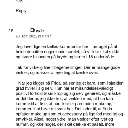
leger.
Reply
Linda
20. april 2021 @ 07:37
Jeg laver lige en fælles-kommentar her i forsøget på at
holde debatten nogenlunde samlet, så vi ikke skal sidde
og svare hinanden på kryds og tværs i 15 undertråde.
Tak for virkelig fine tilbagemeldinger. Der er mange gode
vinkler, og masser af nye ting at tænke over.
Når jeg kigger på Frida, så ser jeg et barn, som i sjælden
grad hviler i sig selv. Hun har et misundelsesværdigt
positivt forhold til sin krop og sig selv generelt, og måske
er det derfor, jeg ikke tror, at vinklen med, at hun kan
komme til at føle, at hun ikke er pæn uden make up,
kommer til at blive relevant her. Det lader til, at Frida
opfatter make up som et accessory på lige fod med tøj og
smykker. Altså, noget ydre, man vælger efter lyst og
humør, og ikke noget, der skal dække et basalt, indre