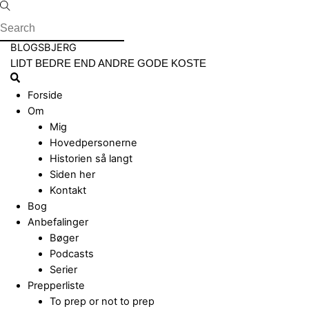
Skip
to
content
Menu
BLOGSBJERG
LIDT BEDRE END ANDRE GODE KOSTE
Search
Forside
Om
Mig
Hovedpersonerne
Historien så langt
Siden her
Kontakt
Bog
Anbefalinger
Bøger
Podcasts
Serier
Prepperliste
To prep or not to prep