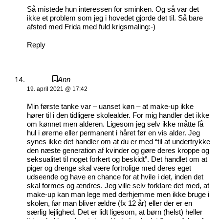
Så mistede hun interessen for sminken. Og så var det
ikke et problem som jeg i hovedet gjorde det til. Så bare
afsted med Frida med fuld krigsmaling:-)
Reply
Ann
19. april 2021 @ 17:42
Min første tanke var – uanset køn – at make-up ikke
hører til i den tidligere skolealder. For mig handler det ikke
om kønnet men alderen. Ligesom jeg selv ikke måtte få
hul i ørerne eller permanent i håret før en vis alder. Jeg
synes ikke det handler om at du er med “til at undertrykke
den næste generation af kvinder og gøre deres kroppe og
seksualitet til noget forkert og beskidt”. Det handlet om at
piger og drenge skal være fortrolige med deres eget
udseende og have en chance for at hvile i det, inden det
skal formes og ændres. Jeg ville selv forklare det med, at
make-up kan man lege med derhjemme men ikke bruge i
skolen, før man bliver ældre (fx 12 år) eller der er en
særlig lejlighed. Det er lidt ligesom, at børn (helst) heller