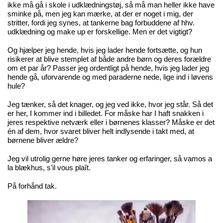
ikke må gå i skole i udklædningstøj, så må man heller ikke have
sminke på, men jeg kan mærke, at der er noget i mig, der
stritter, fordi jeg synes, at tankerne bag forbuddene af hhv.
udklædning og make up er forskellige. Men er det vigtigt?
Og hjælper jeg hende, hvis jeg lader hende fortsætte, og hun
risikerer at blive stemplet af både andre børn og deres forældre
om et par år? Passer jeg ordentligt på hende, hvis jeg lader jeg
hende gå, uforvarende og med paraderne nede, lige ind i løvens
hule?
Jeg tænker, så det knager, og jeg ved ikke, hvor jeg står. Så det
er her, I kommer ind i billedet. For måske har I haft snakken i
jeres respektive netværk eller i børnenes klasser? Måske er det
én af dem, hvor svaret bliver helt indlysende i takt med, at
børnene bliver ældre?
Jeg vil utrolig gerne høre jeres tanker og erfaringer, så vamos a
la blækhus, s’il vous plaît.
På forhånd tak.