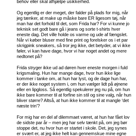
behov eller skal afhjælpe usikkerhed.
Og egentlig er der meget, der falder på plads for mig, når
jeg tænker, at make up måske bare ER ligesom tøj, når
man har det forhold til det, som Frida har? For vi kunne jo
teknisk set godt bare gå i jeans og sorte t-shirts hver
eneste dag. Det ville holde os varme og ude af fængslet.
Når vi køber bluser med fine print og forelsker os i et par
skrigpink sneakers, så tror jeg ikke, det betyder, at vi ikke
føler, vi kan have dage, hvor vi har noget andet og mere
nedtonet på?
Frida stryger ikke ud ad døren hver eneste morgen i fuld
krigsmaling. Hun har mange dage, hvor hun ikke lige
kommer i tanke om, at hun har lyst, og de dage hun har,
er der ikke noget system i, om hun vælger lidt på øjnene
eller en lipgloss. Så egentlig spekulerer jeg nu på, om hun
ikke bare kommer til at forfine sin stil og sine valg, når hun
bliver større? Altså, at hun ikke kommer til at mangle ‘det
næste trin’?
For mig har en del af dilemmaet været, at hun har fået lov
de sidste par år – men jeg har selv tænkt på, om jeg bør
stoppe det, nu hvor hun er startet i skole. Det, jeg synes
er svært er, at jeg ikke helt kan gennemskue mine egne