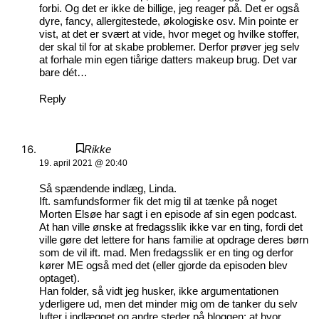
forbi. Og det er ikke de billige, jeg reager på. Det er også
dyre, fancy, allergitestede, økologiske osv. Min pointe er
vist, at det er svært at vide, hvor meget og hvilke stoffer,
der skal til for at skabe problemer. Derfor prøver jeg selv
at forhale min egen tiårige datters makeup brug. Det var
bare dét…
Reply
Rikke
19. april 2021 @ 20:40
Så spændende indlæg, Linda.
Ift. samfundsformer fik det mig til at tænke på noget
Morten Elsøe har sagt i en episode af sin egen podcast.
At han ville ønske at fredagsslik ikke var en ting, fordi det
ville gøre det lettere for hans familie at opdrage deres børn
som de vil ift. mad. Men fredagsslik er en ting og derfor
kører ME også med det (eller gjorde da episoden blev
optaget).
Han folder, så vidt jeg husker, ikke argumentationen
yderligere ud, men det minder mig om de tanker du selv
lufter i indlægget og andre steder på bloggen: at hvor