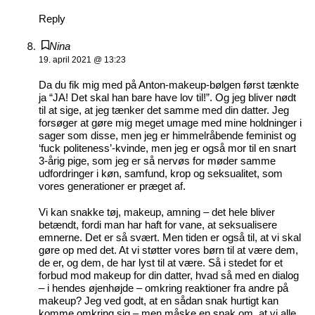
Reply
Nina
19. april 2021 @ 13:23
Da du fik mig med på Anton-makeup-bølgen først tænkte
ja “JA! Det skal han bare have lov til!”. Og jeg bliver nødt
til at sige, at jeg tænker det samme med din datter. Jeg
forsøger at gøre mig meget umage med mine holdninger i
sager som disse, men jeg er himmelråbende feminist og
‘fuck politeness’-kvinde, men jeg er også mor til en snart
3-årig pige, som jeg er så nervøs for møder samme
udfordringer i køn, samfund, krop og seksualitet, som
vores generationer er præget af.
Vi kan snakke tøj, makeup, amning – det hele bliver
betændt, fordi man har haft for vane, at seksualisere
emnerne. Det er så svært. Men tiden er også til, at vi skal
gøre op med det. At vi støtter vores børn til at være dem,
de er, og dem, de har lyst til at være. Så i stedet for et
forbud mod makeup for din datter, hvad så med en dialog
– i hendes øjenhøjde – omkring reaktioner fra andre på
makeup? Jeg ved godt, at en sådan snak hurtigt kan
komme omkring sig – men måske en snak om, at vi alle