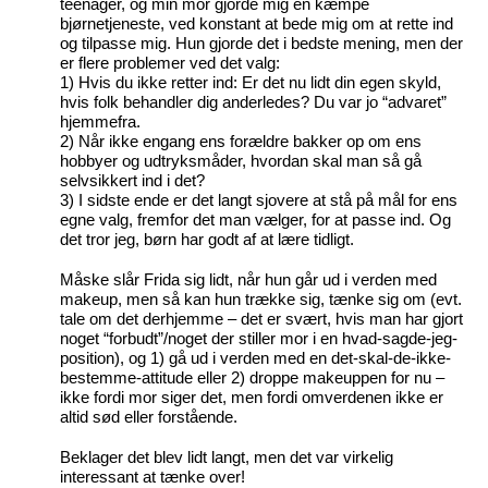
teenager, og min mor gjorde mig en kæmpe
bjørnetjeneste, ved konstant at bede mig om at rette ind
og tilpasse mig. Hun gjorde det i bedste mening, men der
er flere problemer ved det valg:
1) Hvis du ikke retter ind: Er det nu lidt din egen skyld,
hvis folk behandler dig anderledes? Du var jo “advaret”
hjemmefra.
2) Når ikke engang ens forældre bakker op om ens
hobbyer og udtryksmåder, hvordan skal man så gå
selvsikkert ind i det?
3) I sidste ende er det langt sjovere at stå på mål for ens
egne valg, fremfor det man vælger, for at passe ind. Og
det tror jeg, børn har godt af at lære tidligt.
Måske slår Frida sig lidt, når hun går ud i verden med
makeup, men så kan hun trække sig, tænke sig om (evt.
tale om det derhjemme – det er svært, hvis man har gjort
noget “forbudt”/noget der stiller mor i en hvad-sagde-jeg-
position), og 1) gå ud i verden med en det-skal-de-ikke-
bestemme-attitude eller 2) droppe makeuppen for nu –
ikke fordi mor siger det, men fordi omverdenen ikke er
altid sød eller forstående.
Beklager det blev lidt langt, men det var virkelig
interessant at tænke over!