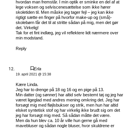
hvordan man fremstår. I min optik er sminke en del af at
lege voksen og selviscenesættelse som ikke hører
skoletiden til. Men måske jeg tager fejl – jeg kan ikke
rigtigt sætte en finger på hvorfor make-up og (små)-
skolebørn får det til at stritte sådan på mig, men det gør
det. Virkelig!
Tak for et fint indlæg, jeg vil reflektere lidt nærmere over
min modstand.
Reply
Erla
19. april 2021 @ 15:38
Kære Linda.
Jeg har to drenge på 18 og 16 og en pige på 13.
Min datter (og sønner) har altid selv bestemt tøj og jeg har
været ligeglad med andres mening omkring det. Jeg har
forsøgt mig med fløjlsbukser og strik, men hun har altid
elsket syntetisk stof og har virkelig ikke brudt sig om det
jeg har forsøgt mig med. Så sådan måtte det være.
Men da hun blev ca. 10 år ville hun gerne gå med
mavebluser og sådan nogle bluser, hvor skuldrene er