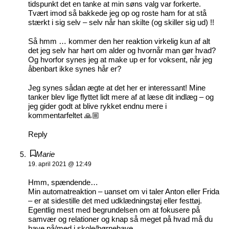
tidspunkt det en tanke at min søns valg var forkerte.
Tvært imod så bakkede jeg op og roste ham for at stå
stærkt i sig selv – selv når han skilte (og skiller sig ud) !!
Så hmm … kommer den her reaktion virkelig kun af alt
det jeg selv har hørt om alder og hvornår man gør hvad?
Og hvorfor synes jeg at make up er for voksent, når jeg
åbenbart ikke synes hår er?
Jeg synes sådan ægte at det her er interessant! Mine
tanker blev lige flyttet lidt mere af at læse dit indlæg – og
jeg gider godt at blive rykket endnu mere i
kommentarfeltet 🙏🏼
Reply
Marie
19. april 2021 @ 12:49
Hmm, spændende…
Min automatreaktion – uanset om vi taler Anton eller Frida
– er at sidestille det med udklædningstøj eller festtøj.
Egentlig mest med begrundelsen om at fokusere på
samvær og relationer og knap så meget på hvad må du
have på/med i skole/børnehave.