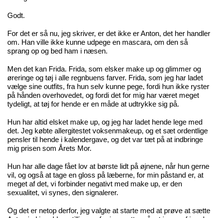
Godt.
For det er så nu, jeg skriver, er det ikke er Anton, det her handler
om. Han ville ikke kunne udpege en mascara, om den så
sprang op og bed ham i næsen.
Men det kan Frida. Frida, som elsker make up og glimmer og
øreringe og tøj i alle regnbuens farver. Frida, som jeg har ladet
vælge sine outfits, fra hun selv kunne pege, fordi hun ikke ryster
på hånden overhovedet, og fordi det for mig har været meget
tydeligt, at tøj for hende er en måde at udtrykke sig på.
Hun har altid elsket make up, og jeg har ladet hende lege med
det. Jeg købte allergitestet voksenmakeup, og et sæt ordentlige
pensler til hende i kalendergave, og det var tæt på at indbringe
mig prisen som Årets Mor.
Hun har alle dage fået lov at børste lidt på øjnene, når hun gerne
vil, og også at tage en gloss på læberne, for min påstand er, at
meget af det, vi forbinder negativt med make up, er den
sexualitet, vi synes, den signalerer.
Og det er netop derfor, jeg valgte at starte med at prøve at sætte