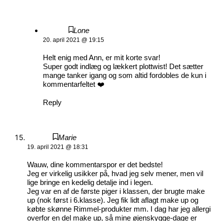
Lone
20. april 2021 @ 19:15
Helt enig med Ann, er mit korte svar!
Super godt indlæg og lækkert plottwist! Det sætter
mange tanker igang og som altid fordobles de kun i
kommentarfeltet ❤️
Reply
Marie
19. april 2021 @ 18:31
Wauw, dine kommentarspor er det bedste!
Jeg er virkelig usikker på, hvad jeg selv mener, men vil
lige bringe en kedelig detalje ind i legen.
Jeg var en af de første piger i klassen, der brugte make
up (nok først i 6.klasse). Jeg fik lidt aflagt make up og
købte skønne Rimmel-produkter mm. I dag har jeg allergi
overfor en del make up, så mine øjenskygge-dage er