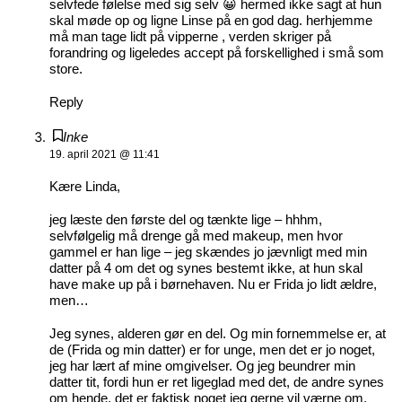
selvfede følelse med sig selv 😀 hermed ikke sagt at hun
skal møde op og ligne Linse på en god dag. herhjemme
må man tage lidt på vipperne , verden skriger på
forandring og ligeledes accept på forskellighed i små som
store.
Reply
Inke
19. april 2021 @ 11:41
Kære Linda,
jeg læste den første del og tænkte lige – hhhm,
selvfølgelig må drenge gå med makeup, men hvor
gammel er han lige – jeg skændes jo jævnligt med min
datter på 4 om det og synes bestemt ikke, at hun skal
have make up på i børnehaven. Nu er Frida jo lidt ældre,
men…
Jeg synes, alderen gør en del. Og min fornemmelse er, at
de (Frida og min datter) er for unge, men det er jo noget,
jeg har lært af mine omgivelser. Og jeg beundrer min
datter tit, fordi hun er ret ligeglad med det, de andre synes
om hende, det er faktisk noget jeg gerne vil værne om.