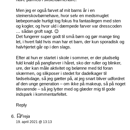
Men jeg er også farvet af mit barns år i en
steinerskovbørnehave, hvor selv en medsmuglet
læbepomade hurtigt tog fokus fra fantasilegen med sten
og kogler, og hvor uld i dæmpede farver var dresscoden
… sådan groft sagt. 😉
Det fungerer super godt til små børn og gør mange ting
let, i hvert fald hvis man har et barn, der kun sporadisk og
halvhjertet går op i den slags.
Efter at hun er startet i skole i sommer, er der pludselig
fuld knald på pangfarver i håret, sko der ruller og blinker,
ure, der kan måle aktivitet og belønne med tid foran
skærmen, og slikposer i stedet for dadelkager til
fødselsdage, så jeg gætter på, at jeg snart bliver udfordret
af den unge generation – om ikke på makeup, så på noget
tilsvarende – så jeg lytter med og glæder mig til gode
indspark i kommentarfeltet.
Reply
Freja
19. april 2021 @ 13:13