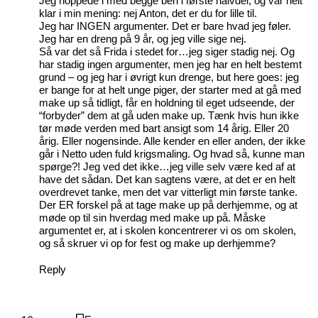
Jeg hoppede i med begge ben i første halvdel, og var helt
klar i min mening: nej Anton, det er du for lille til.
Jeg har INGEN argumenter. Det er bare hvad jeg føler.
Jeg har en dreng på 9 år, og jeg ville sige nej.
Så var det så Frida i stedet for…jeg siger stadig nej. Og
har stadig ingen argumenter, men jeg har en helt bestemt
grund – og jeg har i øvrigt kun drenge, but here goes: jeg
er bange for at helt unge piger, der starter med at gå med
make up så tidligt, får en holdning til eget udseende, der
“forbyder” dem at gå uden make up. Tænk hvis hun ikke
tør møde verden med bart ansigt som 14 årig. Eller 20
årig. Eller nogensinde. Alle kender en eller anden, der ikke
går i Netto uden fuld krigsmaling. Og hvad så, kunne man
spørge?! Jeg ved det ikke…jeg ville selv være ked af at
have det sådan. Det kan sagtens være, at det er en helt
overdrevet tanke, men det var vitterligt min første tanke.
Der ER forskel på at tage make up på derhjemme, og at
møde op til sin hverdag med make up på. Måske
argumentet er, at i skolen koncentrerer vi os om skolen,
og så skruer vi op for fest og make up derhjemme?
Reply