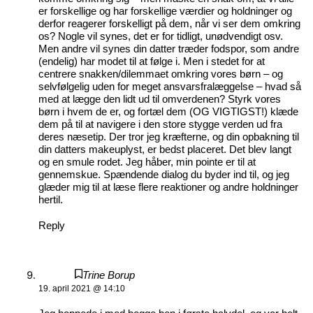
er forskellige og har forskellige værdier og holdninger og
derfor reagerer forskelligt på dem, når vi ser dem omkring
os? Nogle vil synes, det er for tidligt, unødvendigt osv.
Men andre vil synes din datter træder fodspor, som andre
(endelig) har modet til at følge i. Men i stedet for at
centrere snakken/dilemmaet omkring vores børn – og
selvfølgelig uden for meget ansvarsfralæggelse – hvad så
med at lægge den lidt ud til omverdenen? Styrk vores
børn i hvem de er, og fortæl dem (OG VIGTIGST!) klæde
dem på til at navigere i den store stygge verden ud fra
deres næsetip. Der tror jeg kræfterne, og din opbakning til
din datters makeuplyst, er bedst placeret. Det blev langt
og en smule rodet. Jeg håber, min pointe er til at
gennemskue. Spændende dialog du byder ind til, og jeg
glæder mig til at læse flere reaktioner og andre holdninger
hertil.
Reply
Trine Borup
19. april 2021 @ 14:10