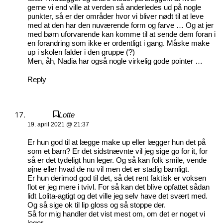
gerne vi end ville at verden så anderledes ud på nogle
punkter, så er der områder hvor vi bliver nødt til at leve
med at den har den nuværende form og farve … Og at jer
med børn uforvarende kan komme til at sende dem foran i
en forandring som ikke er ordentligt i gang. Måske make
up i skolen falder i den gruppe (?)
Men, åh, Nadia har også nogle virkelig gode pointer …
Reply
Lotte
19. april 2021 @ 21:37
Er hun god til at lægge make up eller lægger hun det på
som et barn? Er det sidstnævnte vil jeg sige go for it, for
så er det tydeligt hun leger. Og så kan folk smile, vende
øjne eller hvad de nu vil men det er stadig barnligt.
Er hun derimod god til det, så det rent faktisk er voksen
flot er jeg mere i tvivl. For så kan det blive opfattet sådan
lidt Lolita-agtigt og det ville jeg selv have det svært med.
Og så sige ok til lip gloss og så stoppe der.
Så for mig handler det vist mest om, om det er noget vi