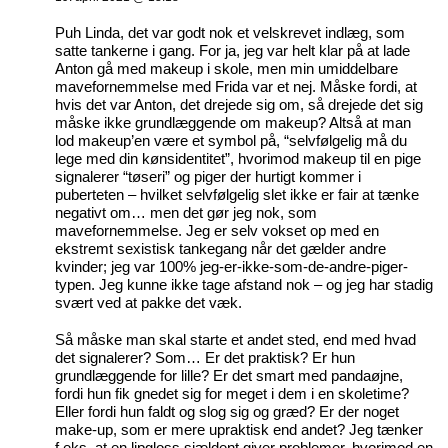
Puh Linda, det var godt nok et velskrevet indlæg, som
satte tankerne i gang. For ja, jeg var helt klar på at lade
Anton gå med makeup i skole, men min umiddelbare
mavefornemmelse med Frida var et nej. Måske fordi, at
hvis det var Anton, det drejede sig om, så drejede det sig
måske ikke grundlæggende om makeup? Altså at man
lod makeup’en være et symbol på, “selvfølgelig må du
lege med din kønsidentitet”, hvorimod makeup til en pige
signalerer “tøseri” og piger der hurtigt kommer i
puberteten – hvilket selvfølgelig slet ikke er fair at tænke
negativt om… men det gør jeg nok, som
mavefornemmelse. Jeg er selv vokset op med en
ekstremt sexistisk tankegang når det gælder andre
kvinder; jeg var 100% jeg-er-ikke-som-de-andre-piger-
typen. Jeg kunne ikke tage afstand nok – og jeg har stadig
svært ved at pakke det væk.
Så måske man skal starte et andet sted, end med hvad
det signalerer? Som… Er det praktisk? Er hun
grundlæggende for lille? Er det smart med pandaøjne,
fordi hun fik gnedet sig for meget i dem i en skoletime?
Eller fordi hun faldt og slog sig og græd? Er der noget
make-up, som er mere upraktisk end andet? Jeg tænker