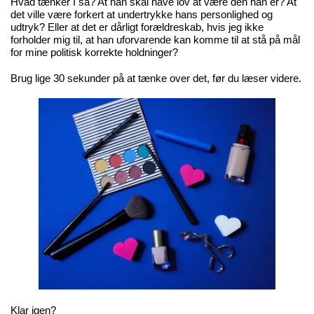
Hvad tænker I så? At han skal have lov at være den han er? At
det ville være forkert at undertrykke hans personlighed og
udtryk? Eller at det er dårligt forældreskab, hvis jeg ikke
forholder mig til, at han uforvarende kan komme til at stå på mål
for mine politisk korrekte holdninger?
Brug lige 30 sekunder på at tænke over det, før du læser videre.
Klar igen?