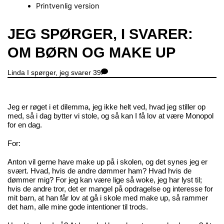
Printvenlig version
Close
JEG SPØRGER, I SVARER:
Menu
OM BØRN OG MAKE UP
Linda
I spørger, jeg svarer
39
Jeg er røget i et dilemma, jeg ikke helt ved, hvad jeg stiller op
med, så i dag bytter vi stole, og så kan I få lov at være Monopol
for en dag.
For:
Anton vil gerne have make up på i skolen, og det synes jeg er
svært. Hvad, hvis de andre dømmer ham? Hvad hvis de
dømmer mig? For jeg kan være lige så woke, jeg har lyst til;
hvis de andre tror, det er mangel på opdragelse og interesse for
mit barn, at han får lov at gå i skole med make up, så rammer
det ham, alle mine gode intentioner til trods.