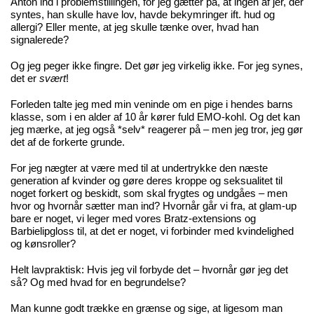
Anton ind i problemstillingen, for jeg gætter på, at ingen af jer, der
syntes, han skulle have lov, havde bekymringer ift. hud og
allergi? Eller mente, at jeg skulle tænke over, hvad han
signalerede?
Og jeg peger ikke fingre. Det gør jeg virkelig ikke. For jeg synes,
det er
svært
!
Forleden talte jeg med min veninde om en pige i hendes barns
klasse, som i en alder af 10 år kører fuld EMO-kohl. Og det kan
jeg mærke, at jeg også *selv* reagerer på – men jeg tror, jeg gør
det af de forkerte grunde.
For jeg nægter at være med til at undertrykke den næste
generation af kvinder og gøre deres kroppe og seksualitet til
noget forkert og beskidt, som skal frygtes og undgåes – men
hvor og hvornår sætter man ind? Hvornår går vi fra, at glam-up
bare er noget, vi leger med vores Bratz-extensions og
Barbielipgloss til, at det er noget, vi forbinder med kvindelighed
og kønsroller?
Helt lavpraktisk: Hvis jeg vil forbyde det – hvornår gør jeg det
så? Og med hvad for en begrundelse?
Man kunne godt trække en grænse og sige, at ligesom man