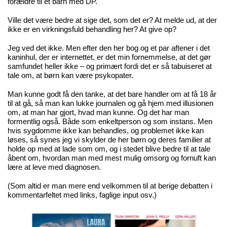
forældre til et barn med DP.
Ville det være bedre at sige det, som det er? At melde ud, at der
ikke er en virkningsfuld behandling her? At give op?
Jeg ved det ikke. Men efter den her bog og et par aftener i det
kaninhul, der er internettet, er det min fornemmelse, at det gør
samfundet heller ikke – og primært fordi det er så tabuiseret at
tale om, at børn kan være psykopater.
Man kunne godt få den tanke, at det bare handler om at få 18 år
til at gå, så man kan lukke journalen og gå hjem med illusionen
om, at man har gjort, hvad man kunne. Og det har man
formentlig også. Både som enkeltperson og som instans. Men
hvis sygdomme ikke kan behandles, og problemet ikke kan
løses, så synes jeg vi skylder de her børn og deres familier at
holde op med at lade som om, og i stedet blive bedre til at tale
åbent om, hvordan man med mest mulig omsorg og fornuft kan
lære at leve med diagnosen.
(Som altid er man mere end velkommen til at berige debatten i
kommentarfeltet med links, faglige input osv.)