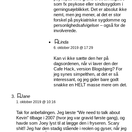
som fx psykose eller sindssygdom i
gerningsøjeblikket. Det er absolut ikke
nemt, men jeg mener, at det er stor
forskel på psykiatriske sygdomme og
personlighedsafvigelser – også for de
involverede.
Linda
6. oktober 2019 @ 17:29
Kan vi ikke sætte den her på
dagsordenen, når vi laver den der
Cafe Hack, version Blogsbjerg? For
jeg synes simpelthen, at det er så
interessant, og jeg gider bare godt
snakke en HELT masse mere om det.
Jane
1. oktober 2019 @ 10:16
Tak for anbefalingen. Jeg læste “We need to talk about
Kevin” tilbage i 2007 (hvor jeg var gravid første gang), og
havde som Joey lyst til at lægge den i fryseren. Scary
shit!! Jeg har den stadig stående i reolen og gyser, når jeg