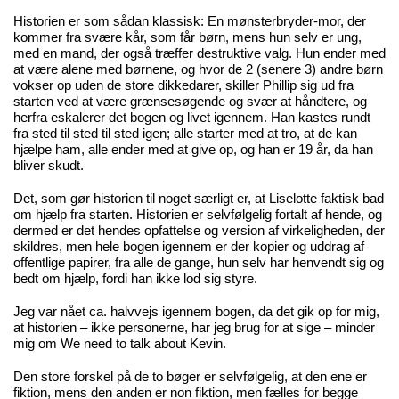
Historien er som sådan klassisk: En mønsterbryder-mor, der
kommer fra svære kår, som får børn, mens hun selv er ung,
med en mand, der også træffer destruktive valg. Hun ender med
at være alene med børnene, og hvor de 2 (senere 3) andre børn
vokser op uden de store dikkedarer, skiller Phillip sig ud fra
starten ved at være grænsesøgende og svær at håndtere, og
herfra eskalerer det bogen og livet igennem. Han kastes rundt
fra sted til sted til sted igen; alle starter med at tro, at de kan
hjælpe ham, alle ender med at give op, og han er 19 år, da han
bliver skudt.
Det, som gør historien til noget særligt er, at Liselotte faktisk bad
om hjælp fra starten. Historien er selvfølgelig fortalt af hende, og
dermed er det hendes opfattelse og version af virkeligheden, der
skildres, men hele bogen igennem er der kopier og uddrag af
offentlige papirer, fra alle de gange, hun selv har henvendt sig og
bedt om hjælp, fordi han ikke lod sig styre.
Jeg var nået ca. halvvejs igennem bogen, da det gik op for mig,
at historien – ikke personerne, har jeg brug for at sige – minder
mig om We need to talk about Kevin.
Den store forskel på de to bøger er selvfølgelig, at den ene er
fiktion, mens den anden er non fiktion, men fælles for begge