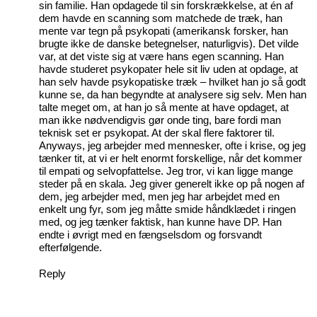
sin familie. Han opdagede til sin forskrækkelse, at én af
dem havde en scanning som matchede de træk, han
mente var tegn på psykopati (amerikansk forsker, han
brugte ikke de danske betegnelser, naturligvis). Det vilde
var, at det viste sig at være hans egen scanning. Han
havde studeret psykopater hele sit liv uden at opdage, at
han selv havde psykopatiske træk – hvilket han jo så godt
kunne se, da han begyndte at analysere sig selv. Men han
talte meget om, at han jo så mente at have opdaget, at
man ikke nødvendigvis gør onde ting, bare fordi man
teknisk set er psykopat. At der skal flere faktorer til.
Anyways, jeg arbejder med mennesker, ofte i krise, og jeg
tænker tit, at vi er helt enormt forskellige, når det kommer
til empati og selvopfattelse. Jeg tror, vi kan ligge mange
steder på en skala. Jeg giver generelt ikke op på nogen af
dem, jeg arbejder med, men jeg har arbejdet med en
enkelt ung fyr, som jeg måtte smide håndklædet i ringen
med, og jeg tænker faktisk, han kunne have DP. Han
endte i øvrigt med en fængselsdom og forsvandt
efterfølgende.
Reply