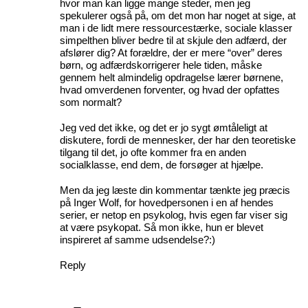
hvor man kan ligge mange steder, men jeg
spekulerer også på, om det mon har noget at sige, at
man i de lidt mere ressourcestærke, sociale klasser
simpelthen bliver bedre til at skjule den adfærd, der
afslører dig? At forældre, der er mere “over” deres
børn, og adfærdskorrigerer hele tiden, måske
gennem helt almindelig opdragelse lærer børnene,
hvad omverdenen forventer, og hvad der opfattes
som normalt?
Jeg ved det ikke, og det er jo sygt ømtåleligt at
diskutere, fordi de mennesker, der har den teoretiske
tilgang til det, jo ofte kommer fra en anden
socialklasse, end dem, de forsøger at hjælpe.
Men da jeg læste din kommentar tænkte jeg præcis
på Inger Wolf, for hovedpersonen i en af hendes
serier, er netop en psykolog, hvis egen far viser sig
at være psykopat. Så mon ikke, hun er blevet
inspireret af samme udsendelse?:)
Reply