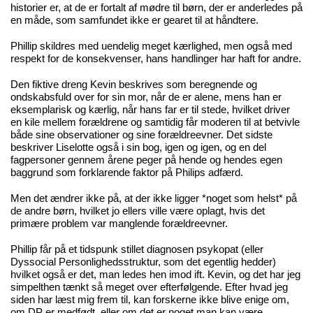
historier er, at de er fortalt af mødre til børn, der er anderledes på
en måde, som samfundet ikke er gearet til at håndtere.
Phillip skildres med uendelig meget kærlighed, men også med
respekt for de konsekvenser, hans handlinger har haft for andre.
Den fiktive dreng Kevin beskrives som beregnende og
ondskabsfuld over for sin mor, når de er alene, mens han er
eksemplarisk og kærlig, når hans far er til stede, hvilket driver
en kile mellem forældrene og samtidig får moderen til at betvivle
både sine observationer og sine forældreevner. Det sidste
beskriver Liselotte også i sin bog, igen og igen, og en del
fagpersoner gennem årene peger på hende og hendes egen
baggrund som forklarende faktor på Philips adfærd.
Men det ændrer ikke på, at der ikke ligger *noget som helst* på
de andre børn, hvilket jo ellers ville være oplagt, hvis det
primære problem var manglende forældreevner.
Phillip får på et tidspunk stillet diagnosen psykopat (eller
Dyssocial Personlighedsstruktur, som det egentlig hedder)
hvilket også er det, man ledes hen imod ift. Kevin, og det har jeg
simpelthen tænkt så meget over efterfølgende. Efter hvad jeg
siden har læst mig frem til, kan forskerne ikke blive enige om,
om DP er medfødt, eller om det er noget man kan være