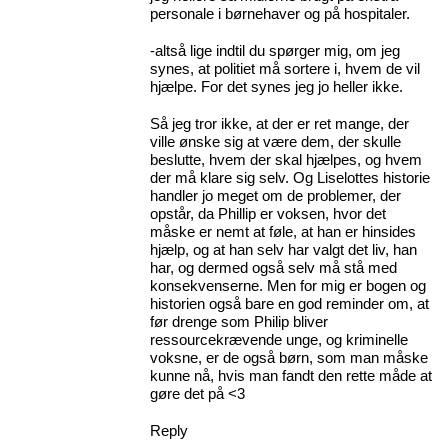
personale i børnehaver og på hospitaler.
-altså lige indtil du spørger mig, om jeg
synes, at politiet må sortere i, hvem de vil
hjælpe. For det synes jeg jo heller ikke.
Så jeg tror ikke, at der er ret mange, der
ville ønske sig at være dem, der skulle
beslutte, hvem der skal hjælpes, og hvem
der må klare sig selv. Og Liselottes historie
handler jo meget om de problemer, der
opstår, da Phillip er voksen, hvor det
måske er nemt at føle, at han er hinsides
hjælp, og at han selv har valgt det liv, han
har, og dermed også selv må stå med
konsekvenserne. Men for mig er bogen og
historien også bare en god reminder om, at
før drenge som Philip bliver
ressourcekrævende unge, og kriminelle
voksne, er de også børn, som man måske
kunne nå, hvis man fandt den rette måde at
gøre det på <3
Reply