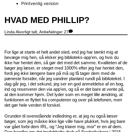
Printvenlig version
Close
HVAD MED PHILLIP?
Menu
Linda
Alvorligt talt
,
Anbefalinger
27
For lige at starte et helt andet sted, end jeg har tænkt mig at
bevæge mig hen, så elsker jeg biblioteks-app’en, og hvis du
ikke har hentet den, så gør det med det samme. Kvaliteten af de
bøger jeg læser, er steget med 1000% efter jeg har hentet den,
fordi jeg ikke længere bare på må og få tager dem med de
pæneste forsider, når jeg vandrer planløst rundt på biblioteket. I
dag går jeg, i det sekund, jeg ser en god anmeldelse af en bog,
ind og reserverer den via app’en, og så er det bare at vente på,
at den kommer hjem. Det lyder som en meget lille ændring, at
funktionen er flyttet fra computeren og over på telefonen, men
det gør hele verden til forskel.
Grunden til ovenstående indledning er, at jeg nu også læser
bøger, som jeg måske ikke lige ville have plukket, hvis jeg bare
var gået forbi dem IRL, og “Jeg klarer mig, mor” er en af dem.