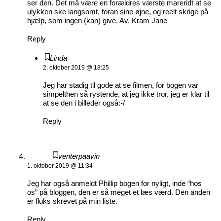
ser den. Det må være en forældres værste mareridt at se
ulykken ske langsomt, foran sine øjne, og reelt skrige på
hjælp, som ingen (kan) give. Av. Kram Jane
Reply
Linda
2. oktober 2019 @ 18:25
Jeg har stadig til gode at se filmen, for bogen var
simpelthen så rystende, at jeg ikke tror, jeg er klar til
at se den i billeder også:-/
Reply
venterpaavin
1. oktober 2019 @ 11:34
Jeg har også anmeldt Phillip bogen for nyligt, inde “hos
os” på bloggen, den er så meget et læs værd. Den anden
er fluks skrevet på min liste.
Reply