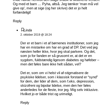
Og med et barn … Pyha, altså. Jeg tænker ‘man må vel
give op’, men at sige (og her skrive) det er jo helt
forfærdeligt!
Reply
Linda
2. oktober 2019 @ 18:24
Der er et barn i et af børnenes institutioner, som jeg
har en mistanke om har en grad af DP. Det ved jeg
næsten heller ikke, hvor jeg skal parkere. Og det,
som jo for fanden er så grusomt er, at det er en
sygdom, fuldstændig ligesom diabetes og høfeber –
men det føles bare ikke helt sådan, vel?
Det er, som om vi helst vil af-stigmatisere de
psykiske lidelser, som i klassisk forstand er “synd”
for dem, der lider af dem, som f.eks. depression,
skizofreni og bipolar lidelse, men den her føles
anderledes for de fleste, tror jeg. Mig selv inklusive.
Hvilket jo er både trist og urimeligt.
Reply