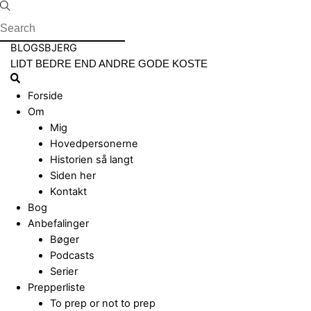
Skip
to
content
Menu
BLOGSBJERG
LIDT BEDRE END ANDRE GODE KOSTE
Search
Forside
Om
Mig
Hovedpersonerne
Historien så langt
Siden her
Kontakt
Bog
Anbefalinger
Bøger
Podcasts
Serier
Prepperliste
To prep or not to prep