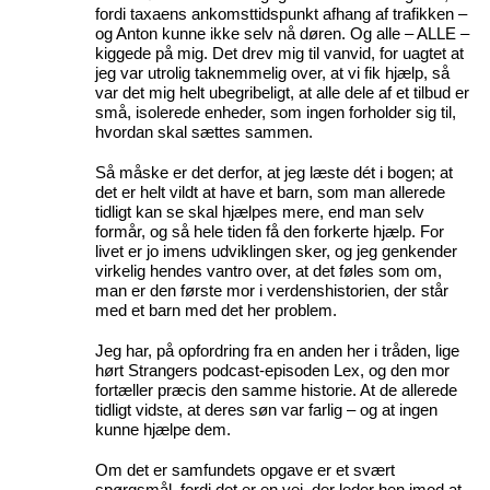
fordi taxaens ankomsttidspunkt afhang af trafikken –
og Anton kunne ikke selv nå døren. Og alle – ALLE –
kiggede på mig. Det drev mig til vanvid, for uagtet at
jeg var utrolig taknemmelig over, at vi fik hjælp, så
var det mig helt ubegribeligt, at alle dele af et tilbud er
små, isolerede enheder, som ingen forholder sig til,
hvordan skal sættes sammen.
Så måske er det derfor, at jeg læste dét i bogen; at
det er helt vildt at have et barn, som man allerede
tidligt kan se skal hjælpes mere, end man selv
formår, og så hele tiden få den forkerte hjælp. For
livet er jo imens udviklingen sker, og jeg genkender
virkelig hendes vantro over, at det føles som om,
man er den første mor i verdenshistorien, der står
med et barn med det her problem.
Jeg har, på opfordring fra en anden her i tråden, lige
hørt Strangers podcast-episoden Lex, og den mor
fortæller præcis den samme historie. At de allerede
tidligt vidste, at deres søn var farlig – og at ingen
kunne hjælpe dem.
Om det er samfundets opgave er et svært
spørgsmål, fordi det er en vej, der leder hen imod at