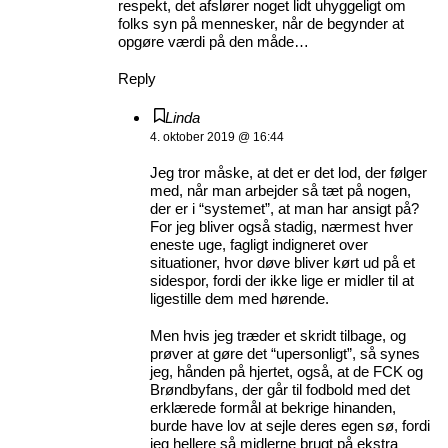
respekt, det afslører noget lidt uhyggeligt om
folks syn på mennesker, når de begynder at
opgøre værdi på den måde…
Reply
Linda
4. oktober 2019 @ 16:44
Jeg tror måske, at det er det lod, der følger
med, når man arbejder så tæt på nogen,
der er i “systemet”, at man har ansigt på?
For jeg bliver også stadig, nærmest hver
eneste uge, fagligt indigneret over
situationer, hvor døve bliver kørt ud på et
sidespor, fordi der ikke lige er midler til at
ligestille dem med hørende.
Men hvis jeg træder et skridt tilbage, og
prøver at gøre det “upersonligt”, så synes
jeg, hånden på hjertet, også, at de FCK og
Brøndbyfans, der går til fodbold med det
erklærede formål at bekrige hinanden,
burde have lov at sejle deres egen sø, fordi
jeg hellere så midlerne brugt på ekstra