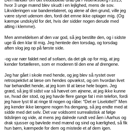
Den handler om det tredobbelte drab på Frederiksberg i 2015,
hvor 3 unge mænd blev skudt i en lejlighed, mens de sov.
Likvideringen var banderelateret, og alene af den grund, ville jeg
være styret udenom den, fordi det emne ikke optager mig. (Og
kæmpe undskyld for det, hvis der sidder nogen derude med
alting i klemme).
Men anmeldelsen af den var god, så jeg bestilte den, og i sidste
uge lå den klar til mig. Jeg hentede den torsdag, og torsdag
aften slog jeg op på første side.
-og var nær faldet ned af sofaen, da det gik op for mig, at jeg
kender fortælleren, som er moderen til den ene af drengene.
Jeg har gået i skole med hende, og jeg blev så rystet over
retrospektivt at læse om hendes opvækst, og om hvordan livet
har behandlet hende, at jeg kom til at læse hele bogen. Jeg
græd, så jeg til sidst var så hævet om øjnene, at jeg ikke kunne
se, hvad der stod, og jeg havde flere gange fat i min telefon, fordi
jeg have lyst til at ringe til nogen og råbe: “Det er Liselotte!!” Men
jeg kender ikke længere nogen fra dengang, så jeg endte med at
sidde med det selv. Det var voldsomt surrealistisk at følge
tidslinjen og vide, at mens jeg dalrede rundt ved åen i Aarhus og
drak sjusser og bøvlede med mænd og sind og kærlighed, så fik
hun børn, kæmpede for dem og mistede et af dem igen.