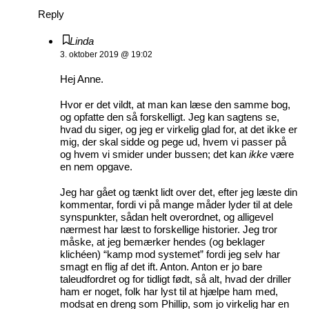
Reply
Linda
3. oktober 2019 @ 19:02
Hej Anne.
Hvor er det vildt, at man kan læse den samme bog,
og opfatte den så forskelligt. Jeg kan sagtens se,
hvad du siger, og jeg er virkelig glad for, at det ikke er
mig, der skal sidde og pege ud, hvem vi passer på
og hvem vi smider under bussen; det kan
ikke
være
en nem opgave.
Jeg har gået og tænkt lidt over det, efter jeg læste din
kommentar, fordi vi på mange måder lyder til at dele
synspunkter, sådan helt overordnet, og alligevel
nærmest har læst to forskellige historier. Jeg tror
måske, at jeg bemærker hendes (og beklager
klichéen) “kamp mod systemet” fordi jeg selv har
smagt en flig af det ift. Anton. Anton er jo bare
taleudfordret og for tidligt født, så alt, hvad der driller
ham er noget, folk har lyst til at hjælpe ham med,
modsat en dreng som Phillip, som jo virkelig har en