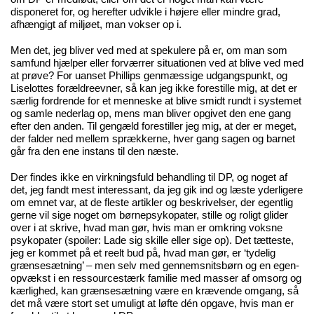
disponeret for, og herefter udvikle i højere eller mindre grad,
afhængigt af miljøet, man vokser op i.
Men det, jeg bliver ved med at spekulere på er, om man som
samfund hjælper eller forværrer situationen ved at blive ved med
at prøve? For uanset Phillips genmæssige udgangspunkt, og
Liselottes forældreevner, så kan jeg ikke forestille mig, at det er
særlig fordrende for et menneske at blive smidt rundt i systemet
og samle nederlag op, mens man bliver opgivet den ene gang
efter den anden. Til gengæld forestiller jeg mig, at der er meget,
der falder ned mellem sprækkerne, hver gang sagen og barnet
går fra den ene instans til den næste.
Der findes ikke en virkningsfuld behandling til DP, og noget af
det, jeg fandt mest interessant, da jeg gik ind og læste yderligere
om emnet var, at de fleste artikler og beskrivelser, der egentlig
gerne vil sige noget om børnepsykopater,
stille og roligt glider
over i at skrive, hvad man gør, hvis man er omkring voksne
psykopater
(spoiler: Lade sig skille eller sige op). Det tætteste,
jeg er kommet på et reelt bud på, hvad man gør, er
‘tydelig
grænsesætning’
– men selv med gennemsnitsbørn og en egen-
opvækst i en ressourcestærk familie med masser af omsorg og
kærlighed, kan grænsesætning være en krævende omgang, så
det må være stort set umuligt at løfte dén opgave, hvis man er