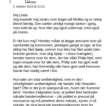
Anne
3. oktober 2019 @ 13:14
Hej Linda
Jeg kastede mig straks over bogen på Mofibo og er netop
blevet færdig. Den sætter utroligt mange tanker i gang,
men hold da op, hvor blev jeg også undervejs vred også
på moren.
Er det kun mig? Hendes måde at lægge ansvaret over på
samfundet og kommunen, gentagne gange at sige, at hun
aldrig har fået hjælp, selvom hun ikke har fået andet (den
forkerte givetvis, men dog hjælp – i store mængder),
hendes harme over for dem, der har slået Philip ihjel, men
ingen empati over for alle dem, Philip selv har gjort ondt
og alle dem, han formentlig ville have gjort ondt fremover,
havde han stadig været i live.
Hun taler om total uretfærdighed, men er det i
virkeligheden uretfærdighed, når bander slår hinanden
ihjel? Ofte er det jo et spørgsmål om, hvem der ‘kommer
først’. Hendes indignation over, at politiet ikke beskytter
udsatte bandemedlemmer – når politiet er presset på
ressourcer og må prioritere deres indsats, synes vi så
virkelig, de skal beskytte bandemedlemmer frem for