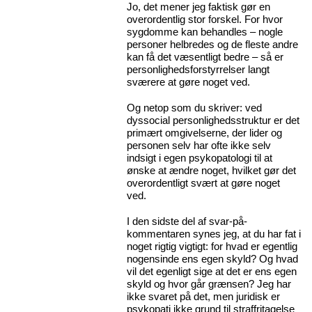
Jo, det mener jeg faktisk gør en
overordentlig stor forskel. For hvor
sygdomme kan behandles – nogle
personer helbredes og de fleste andre
kan få det væsentligt bedre – så er
personlighedsforstyrrelser langt
sværere at gøre noget ved.
Og netop som du skriver: ved
dyssocial personlighedsstruktur er det
primært omgivelserne, der lider og
personen selv har ofte ikke selv
indsigt i egen psykopatologi til at
ønske at ændre noget, hvilket gør det
overordentligt svært at gøre noget
ved.
I den sidste del af svar-på-
kommentaren synes jeg, at du har fat i
noget rigtig vigtigt: for hvad er egentlig
nogensinde ens egen skyld? Og hvad
vil det egenligt sige at det er ens egen
skyld og hvor går grænsen? Jeg har
ikke svaret på det, men juridisk er
psykopati ikke grund til straffritagelse