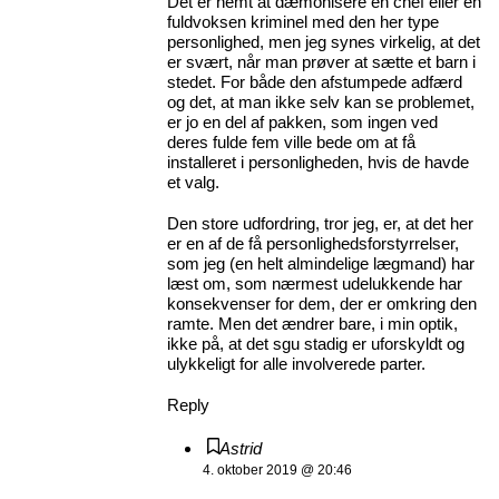
Det er nemt at dæmonisere en chef eller en
fuldvoksen kriminel med den her type
personlighed, men jeg synes virkelig, at det
er svært, når man prøver at sætte et barn i
stedet. For både den afstumpede adfærd
og det, at man ikke selv kan se problemet,
er jo en del af pakken, som ingen ved
deres fulde fem ville bede om at få
installeret i personligheden, hvis de havde
et valg.
Den store udfordring, tror jeg, er, at det her
er en af de få personlighedsforstyrrelser,
som jeg (en helt almindelige lægmand) har
læst om, som nærmest udelukkende har
konsekvenser for dem, der er omkring den
ramte. Men det ændrer bare, i min optik,
ikke på, at det sgu stadig er uforskyldt og
ulykkeligt for alle involverede parter.
Reply
Astrid
4. oktober 2019 @ 20:46