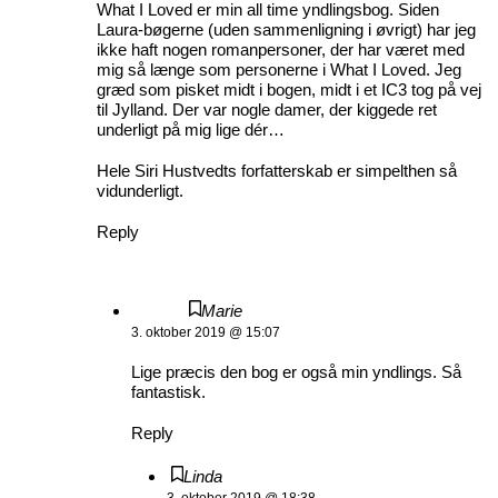
What I Loved er min all time yndlingsbog. Siden
Laura-bøgerne (uden sammenligning i øvrigt) har jeg
ikke haft nogen romanpersoner, der har været med
mig så længe som personerne i What I Loved. Jeg
græd som pisket midt i bogen, midt i et IC3 tog på vej
til Jylland. Der var nogle damer, der kiggede ret
underligt på mig lige dér…
Hele Siri Hustvedts forfatterskab er simpelthen så
vidunderligt.
Reply
Marie
3. oktober 2019 @ 15:07
Lige præcis den bog er også min yndlings. Så
fantastisk.
Reply
Linda
3. oktober 2019 @ 18:38