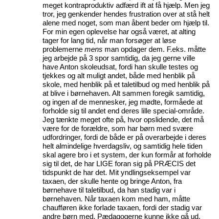
meget kontraproduktiv adfærd ift at få hjælp. Men jeg
tror, jeg genkender hendes frustration over at stå helt
alene med noget, som man åbent beder om hjælp til.
For min egen oplevelse har også været, at alting
tager for lang tid, når man forsøger at løse
problemerne
mens
man opdager dem. F.eks. måtte
jeg arbejde på 3 spor samtidig, da jeg gerne ville
have Anton skoleudsat, fordi han skulle testes og
tjekkes og alt muligt andet, både med henblik på
skole, med henblik på et taletilbud og med henblik på
at blive i børnehaven. Alt sammen foregik samtidig,
og ingen af de mennesker, jeg mødte, formåede at
forholde sig til andet end deres lille special-område.
Jeg tænkte meget ofte på, hvor opslidende, det må
være for de forældre, som har børn med svære
udfordringer, fordi de både er på overarbejde i deres
helt almindelige hverdagsliv, og samtidig hele tiden
skal agere bro i et system, der kun formår at forholde
sig til det, de har LIGE foran sig på PRÆCIS det
tidspunkt de har det. Mit yndlingseksempel var
taxaen, der skulle hente og bringe Anton, fra
børnehave til taletilbud, da han stadig var i
børnehaven. Når taxaen kom med ham, måtte
chaufføren ikke forlade taxaen, fordi der stadig var
andre børn med. Pædagogerne kunne ikke gå ud,