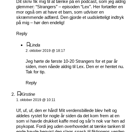
Dit skriv fik mig til at tænke på en podcast, som jeg aldrig
glemmer: “Strangers” – episoden “Lex”. Her fortæller en
mor også om at have et barn, som udviser en
skræmmende adfærd. Den gjorde et uudsletteligt indtryk
på mig – hør den endelig!
Reply
Linda
2. oktober 2019 @ 18:17
Jeg hørte de første 10-20 Strangers for et par år
siden, men nåede aldrig til Lex. Den er er hentet nu.
Tak for tip.
Reply
Kirstine
1. oktober 2019 @ 10:11
Uf, uf, uf, den er hård! Mit verdensbillede blev helt og
aldeles rystet for nogle år siden da det kom frem at en
som vi havde drukket kaffe med og sår’n nok var hen ad
psykopat. Fordi jeg uden overhovedet at tænke tanken til
ende havde henvist den slags snask til fiktionens verden.