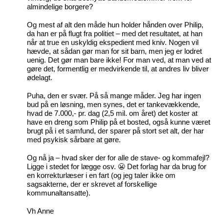
almindelige borgere?
Og mest af alt den måde hun holder hånden over Philip,
da han er på flugt fra politiet – med det resultatet, at han
når at true en uskyldig ekspedient med kniv. Nogen vil
hævde, at sådan gør man for sit barn, men jeg er lodret
uenig. Det gør man bare ikke! For man ved, at man ved at
gøre det, formentlig er medvirkende til, at andres liv bliver
ødelagt.
Puha, den er svær. På så mange måder. Jeg har ingen
bud på en løsning, men synes, det er tankevækkende,
hvad de 7.000,- pr. dag (2,5 mil. om året) det koster at
have en dreng som Philip på et bosted, også kunne været
brugt på i et samfund, der sparer på stort set alt, der har
med psykisk sårbare at gøre.
Og nå ja – hvad sker der for alle de stave- og kommafejl?
Ligge i stedet for lægge osv. 😬 Det forlag har da brug for
en korrekturlæser i en fart (og jeg taler ikke om
sagsakterne, der er skrevet af forskellige
kommunaltansatte).
Vh Anne